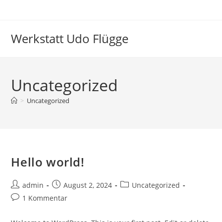
Zum
Inhalt
springen
Werkstatt Udo Flügge
Uncategorized
>
Uncategorized
Hello world!
Beitrags-
Beitrag
Beitrags-
admin
August 2, 2024
Uncategorized
Autor:
veröffentlicht:
Kategorie:
Beitrags-
1 Kommentar
Kommentare: