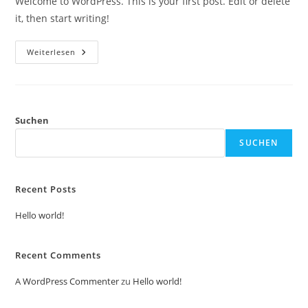
Welcome to WordPress. This is your first post. Edit or delete
it, then start writing!
Hello
Weiterlesen
World!
Suchen
SUCHEN
Recent Posts
Hello world!
Recent Comments
A WordPress Commenter
zu
Hello world!